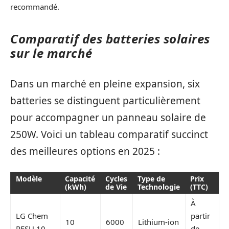
recommandé.
Comparatif des batteries solaires
sur le marché
Dans un marché en pleine expansion, six
batteries se distinguent particulièrement
pour accompagner un panneau solaire de
250W. Voici un tableau comparatif succinct
des meilleures options en 2025 :
Modèle
Capacité
Cycles
Type de
Prix
(kWh)
de Vie
Technologie
(TTC)
À
LG Chem
partir
10
6000
Lithium-ion
RESU 10
de