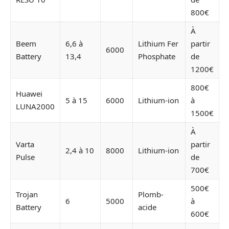
800€
À
Beem
6,6 à
Lithium Fer
partir
6000
Battery
13,4
Phosphate
de
1200€
800€
Huawei
5 à 15
6000
Lithium-ion
à
LUNA2000
1500€
À
Varta
partir
2,4 à 10
8000
Lithium-ion
Pulse
de
700€
500€
Trojan
Plomb-
6
5000
à
Battery
acide
600€