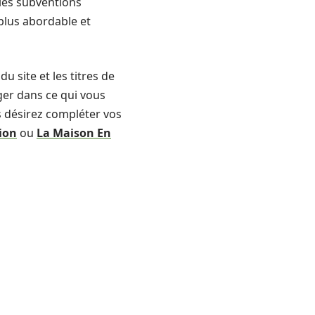
les subventions
 plus abordable et
u site et les titres de
ger dans ce qui vous
us désirez compléter vos
ion
ou
La Maison En