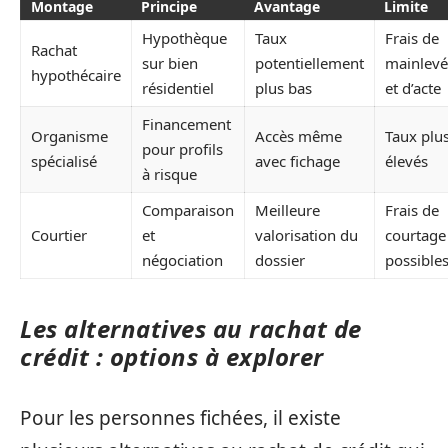
Montage
Principe
Avantage
Limite
Hypothèque
Taux
Frais de
Rachat
sur bien
potentiellement
mainlev
hypothécaire
résidentiel
plus bas
et d’acte
Financement
Organisme
Accès même
Taux plu
pour profils
spécialisé
avec fichage
élevés
à risque
Comparaison
Meilleure
Frais de
Courtier
et
valorisation du
courtage
négociation
dossier
possible
Les alternatives au rachat de
crédit : options à explorer
Pour les personnes fichées, il existe