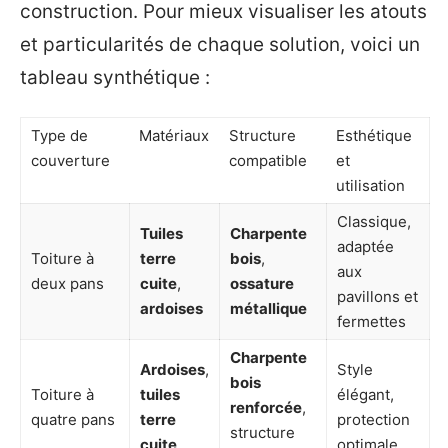
construction. Pour mieux visualiser les atouts
et particularités de chaque solution, voici un
tableau synthétique :
Type de
Matériaux
Structure
Esthétique
couverture
compatible
et
utilisation
Classique,
Tuiles
Charpente
adaptée
Toiture à
terre
bois
,
aux
deux pans
cuite
,
ossature
pavillons et
ardoises
métallique
fermettes
Charpente
Ardoises
,
Style
bois
Toiture à
tuiles
élégant,
renforcée
,
quatre pans
terre
protection
structure
cuite
optimale