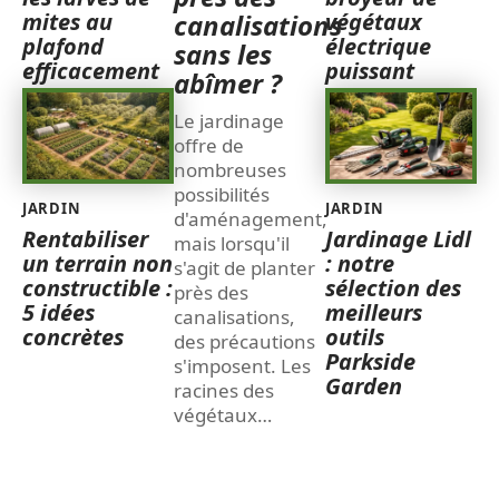
mites au
végétaux
canalisations
plafond
électrique
sans les
efficacement
puissant
abîmer ?
Le jardinage
offre de
nombreuses
possibilités
JARDIN
JARDIN
d'aménagement,
Rentabiliser
Jardinage Lidl
mais lorsqu'il
un terrain non
: notre
s'agit de planter
constructible :
sélection des
près des
5 idées
meilleurs
canalisations,
concrètes
outils
des précautions
Parkside
s'imposent. Les
Garden
racines des
végétaux
…