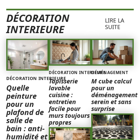
DÉCORATION
LIRE LA
INTERIEURE
SUITE
DÉCORATION INTERIEURE
DÉMÉNAGEMENT
DÉCORATION INTERIEURE
Tapisserie
M cube calcul
Quelle
lavable
pour un
cuisine :
déménagement
peinture
entretien
serein et sans
pour un
facile pour
surprise
plafond de
murs toujours
salle de
propres
bain : anti-
humidité et