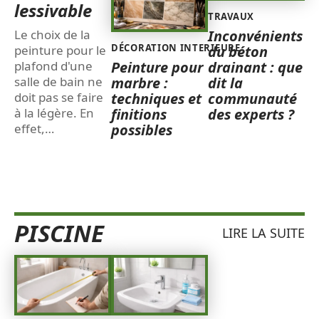
lessivable
TRAVAUX
Inconvénients
Le choix de la
DÉCORATION INTERIEURE
du béton
peinture pour le
Peinture pour
drainant : que
plafond d'une
marbre :
dit la
salle de bain ne
techniques et
communauté
doit pas se faire
finitions
des experts ?
à la légère. En
possibles
effet,
…
PISCINE
LIRE LA SUITE