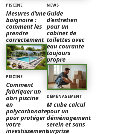
PISCINE
NEWS
Mesures d’une
Guide
baignoire :
d’entretien
comment les
pour un
prendre
cabinet de
correctement
toilettes avec
eau courante
toujours
propre
PISCINE
Comment
fabriquer un
DÉMÉNAGEMENT
abri piscine
en
M cube calcul
polycarbonate
pour un
pour protéger
déménagement
votre
serein et sans
investissement
surprise